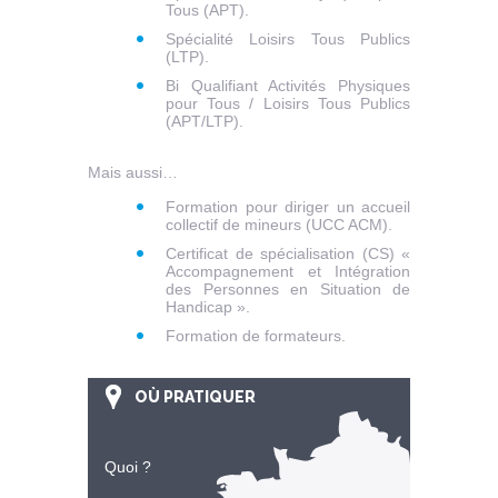
Tous (APT).
Spécialité Loisirs Tous Publics
(LTP).
Bi Qualifiant Activités Physiques
pour Tous / Loisirs Tous Publics
(APT/LTP).
Mais aussi…
Formation pour diriger un accueil
collectif de mineurs (UCC ACM).
Certificat de spécialisation (CS) «
Accompagnement et Intégration
des Personnes en Situation de
Handicap ».
Formation de formateurs.
OÙ PRATIQUER
Quoi ?