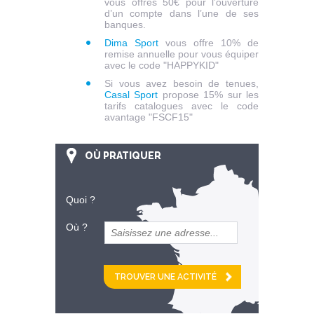
vous offres 50€ pour l’ouverture
d’un compte dans l’une de ses
banques.
Dima Sport
vous offre 10% de
remise annuelle pour vous équiper
avec le code "HAPPYKID"
Si vous avez besoin de tenues,
Casal Sport
propose 15% sur les
tarifs catalogues avec le code
avantage "FSCF15"
OÙ PRATIQUER
Quoi ?
Où ?
et
km alentour