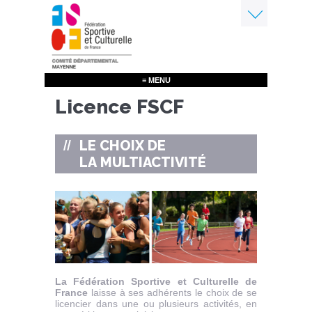
Aller
au
contenu
Menu
principal
≡ MENU
Licence FSCF
LE CHOIX DE
LA MULTIACTIVITÉ
La Fédération Sportive et Culturelle de
France
laisse à ses adhérents le choix de se
licencier dans une ou plusieurs activités, en