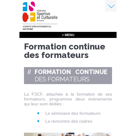
Aller
au
contenu
Menu
principal
≡ MENU
Formation continue
des formateurs
FORMATION CONTINUE
DES FORMATEURS
La FSCF, attachée à la formation de ses
formateurs, programme deux événements
qui leur sont dédiés :
Le séminaire des formateurs
La rencontre des cadres